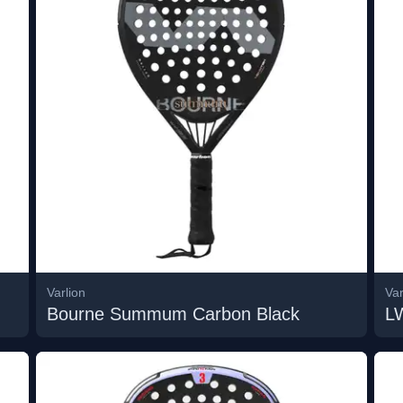
Varlion
Var
Bourne Summum Carbon Black
L