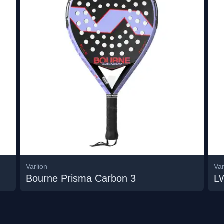
Varlion
Var
Bourne Prisma Carbon 3
L