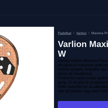
Padelbat
Varlion
Maxima Pr
Varlion
Maxi
W
Opdag Varlion Maxima Prisma
designet til maksimal præcis
Airflow system, forbedrer det
sikrer let håndtering.
Perfekt for avancerede spille
gang. Er du klar til at opleve
Klikk nedenfor for at udforsk
Gør dit bedste slag med Varl