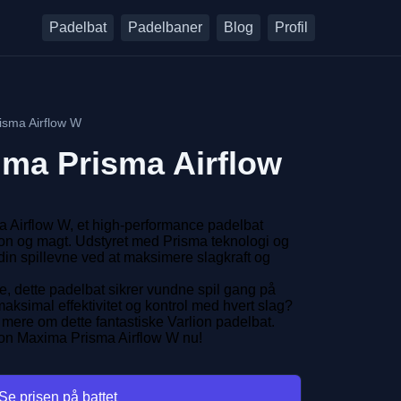
Padelbat
Padelbaner
Blog
Profil
isma Airflow W
ma Prisma Airflow
 Airflow W, et high-performance padelbat
ion og magt. Udstyret med Prisma teknologi og
 din spillevne ved at maksimere slagkraft og
re, dette padelbat sikrer vundne spil gang på
 maksimal effektivitet og kontrol med hvert slag?
e mere om dette fantastiske Varlion padelbat.
ion Maxima Prisma Airflow W nu!
Se prisen på battet