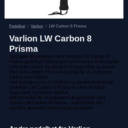
Padelbat
Varlion
LW Carbon 8 Prisma
Varlion
LW Carbon 8
Prisma
Opgrader dit padelspil med Varlions LW Carbon 8
Prisma padelbat. Denne premium ketcher er fremstillet
i letvægts carbon og designet til præcision og power.
Med dens unikke Prisma teknologi får du maksimal
kontrol over bolden.
Nyd fordelene ved et holdbart og stødabsorberende
padelbat. LW Carbon 8 Prisma er ideel for både
begyndere og erfarne spillere.
Klik herunder for at opgradere dit padelspil med
Varlion LW Carbon 8 Prisma – padelbattet, der
udvisker grænsen mellem godt og perfekt.