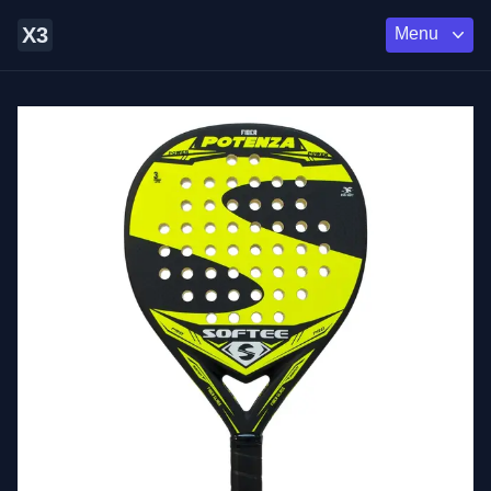
X3
Menu