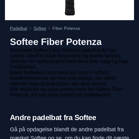
Padelbat
Softee
Fiber Potenza
Softee
Fiber Potenza
Eksklusivt Softee Fiber Potenza padelbat for høj
ydelse, ideelt til både begyndere og øvede spillere.
Optimer din spilionglæde med dens lette vægt og høje
holdbarhed.
Mærk forskellen med dette bat, som er udført i
kvalitetsmateriale og med unik design, der sikrer
optimalt slag og præcision i alle dine kampe.
Klik nedenfor og oplev endnu mere om Softee Fiber
Potenza, din nye faste partner på padelbanen!
Andre padelbat fra Softee
Gå på opdagelse blandt de andre padelbat fra
mærket Softee og se, om du kan finde dit næste