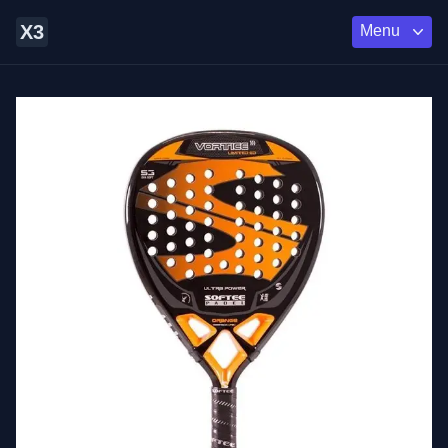
X3
Menu