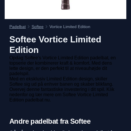
Padelbat
Softee
Vortice Limited Edition
Softee
Vortice Limited
Edition
Opdag Softee's Vortice Limited Edition padelbat, en
topserie der kombinerer kraft & komfort. Med dens
lette design, er den perfekt til at niveauhøjde dit
padelspil.
Med en eksklusiv Limited Edition design, skiller
Softee sig ud på enhver banen og skaber blikfang.
Overvej denne fantastiske investering i dit spil. Klik
nedenfor og lær mere om Softee Vortice Limited
Edition padelbat nu.
Andre padelbat fra Softee