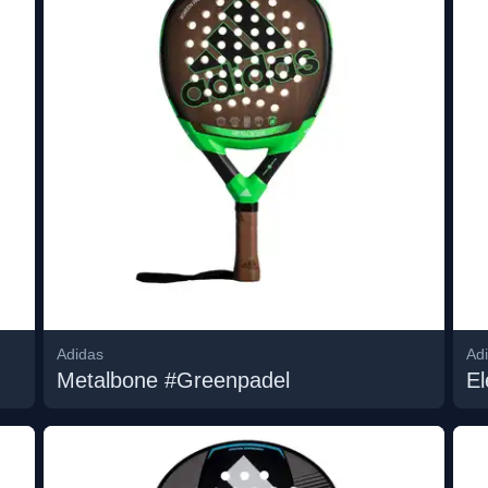
Adidas
Ad
Metalbone #Greenpadel
El