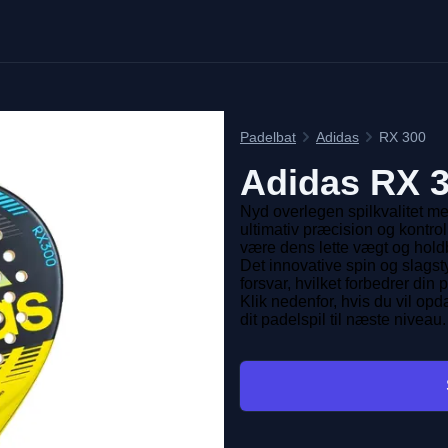
Padelbat
Adidas
RX 300
Adidas
RX 
Nyd overlegen spilkvalitet me
ultimativ præcision og kontrol.
være dens lette vægt og hold
Det innovative spin og slagst
forsvar, hvilket forbedrer din 
Klik nedenfor, hvis du vil o
dit padelspil til næste niveau.