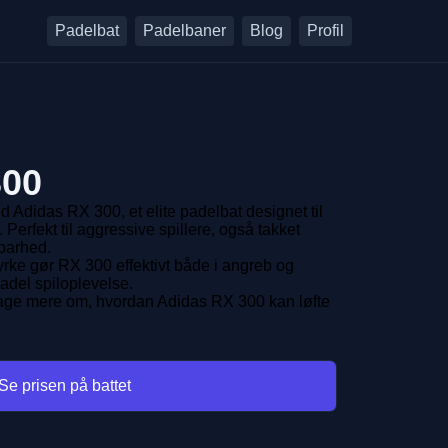
Padelbat
Padelbaner
Blog
Profil
300
d Adidas RX 300, et elite padelbat designet til
 Perfekt til aggressive spillere, også takket
barhed.
yrke gør RX 300 effektivt både i angreb og
padel spiloplevelse.
pdage mere om, hvordan Adidas RX 300 kan løfte
Se prisen på battet