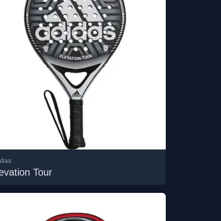
idas
evation Tour