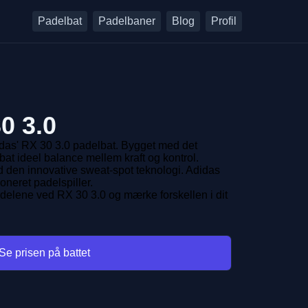
Padelbat
Padelbaner
Blog
Profil
0 3.0
idas' RX 30 3.0 padelbat. Bygget med det
e bat ideel balance mellem kraft og kontrol.
d den innovative sweat-spot teknologi. Adidas
oneret padelspiller.
ordelene ved RX 30 3.0 og mærke forskellen i dit
Se prisen på battet