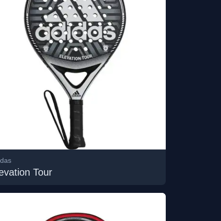
idas
evation Tour