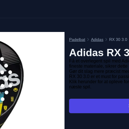
Padelbat
Adidas
RX 30 3.0
Adidas
RX 3
Få et overlegent spil med Ad
fineste materiale, sikrer dett
Gør dit slag mere præcist me
RX 30 3.0 er et must for passi
Klik herunder for at opleve f
næste spil.