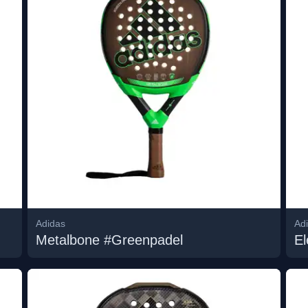
Adidas
Ad
Metalbone #Greenpadel
El