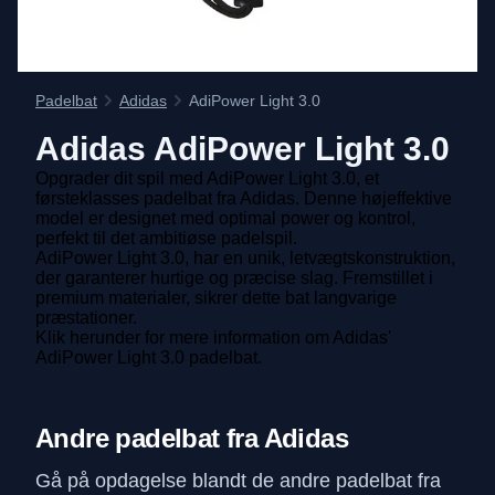
Padelbat
Adidas
AdiPower Light 3.0
Adidas
AdiPower Light 3.0
Opgrader dit spil med AdiPower Light 3.0, et
førsteklasses padelbat fra Adidas. Denne højeffektive
model er designet med optimal power og kontrol,
perfekt til det ambitiøse padelspil.
AdiPower Light 3.0, har en unik, letvægtskonstruktion,
der garanterer hurtige og præcise slag. Fremstillet i
premium materialer, sikrer dette bat langvarige
præstationer.
Klik herunder for mere information om Adidas'
AdiPower Light 3.0 padelbat.
Andre padelbat fra Adidas
Gå på opdagelse blandt de andre padelbat fra