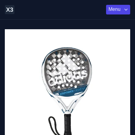
X3
Menu