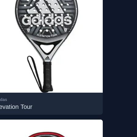
idas
evation Tour