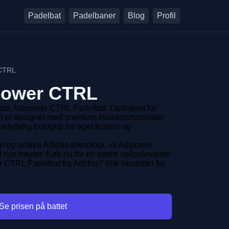
Padelbat
Padelbaner
Blog
Profil
 CTRL
power CTRL
didas Adipower CTRL Padelbat. Optimeret for
bat er designet med premium kvalitetsmaterialer
etydelig boldgrip for øget kontrol og
n og unikke Adidas-teknologi, vil Adipower
il nye højder. Køb nu for en bedre spiloplevelse!
 CTRL Padelbat fra Adidas? Klik herunder for
Se prisen på battet