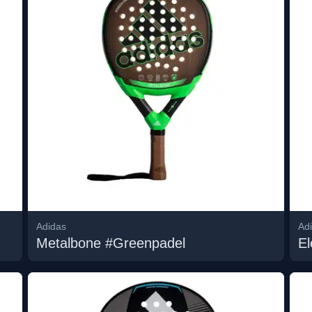
Adidas
Ad
Metalbone #Greenpadel
El