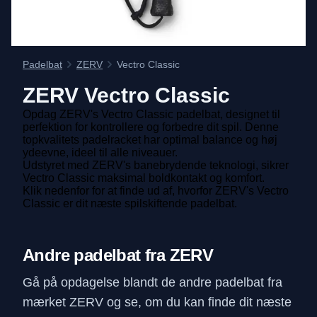
Padelbat
ZERV
Vectro Classic
ZERV
Vectro Classic
Opdag ZERV's Vectro Classic padelbat, designet til
perfektion for kontrollere og forbedre dit spil. Denne
topkvalitets padelracket har optimal balance og høj
ydeevne, ideel til alle niveauer.
Udstyret med ZERV's banebrydende teknologi, sikrer
Vectro Classic maksimal boldkontakt og komfort.
Klik nedenfor for at finde ud af, hvorfor ZERV's Vectro
Classic er dit næste spilskiftende padelbat.
Andre padelbat fra ZERV
Gå på opdagelse blandt de andre padelbat fra
mærket ZERV og se, om du kan finde dit næste