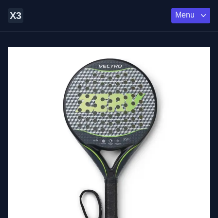
X3
Menu