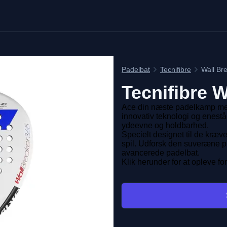
Padelbat
Tecnifibre
Wall Br
Tecnifibre
W
Ace din næste padelkamp med
innovativ teknologi og enestå
ydeevne og holdbarhed.
Specielt designet til de kræv
spil. Udforsk den suveræne p
avancerede padelbat.
Klik herunder for at opleve f