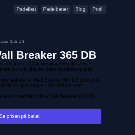
Padelbat
Padelbaner
Blog
Profil
eaker 365 DB
all Breaker 365 DB
 Tecnifibre's Wall Breaker 365 DB. Med
ende kontrol, tilbyder dette padelbat optimal
ende spillere, vil Wall Breaker 365 DB booste dit
ræcision og balance, i Tecnifibres mest
orskellen med Tecnifibre Wall Breaker 365 DB.
Se prisen på battet