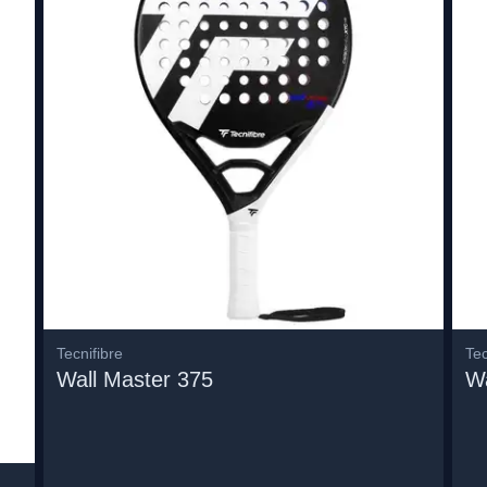
Tecnifibre
Tec
Wall Master 375
Wa