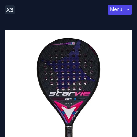
X3
Menu