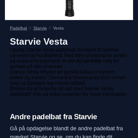
Padelbat
Starvie
Vesta
Starvie
Vesta
Opdag Starvie Vesta padelbat, designet til optimal
ydeevne og holdbarhed. Med dens progressive power
og avanceret ergonomi, er det det perfekte valg for
spillere på alle niveauer.
Starvie Vesta tilbyder en perfekt balance mellem
power og kontrol. Denne bat leverer præcision i hvert
slag og tilpasser sig enhver spilstil.
Ønsker du at forbedre dit spil med Starvie Vesta
padelbat? Klik på linket nedenfor for mere information.
Andre padelbat fra Starvie
Gå på opdagelse blandt de andre padelbat fra
mærket Starvie og se, om du kan finde dit