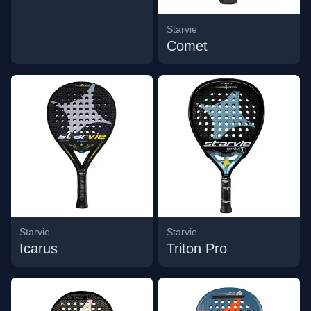
Starvie
Comet
Starvie
Starvie
Icarus
Triton Pro