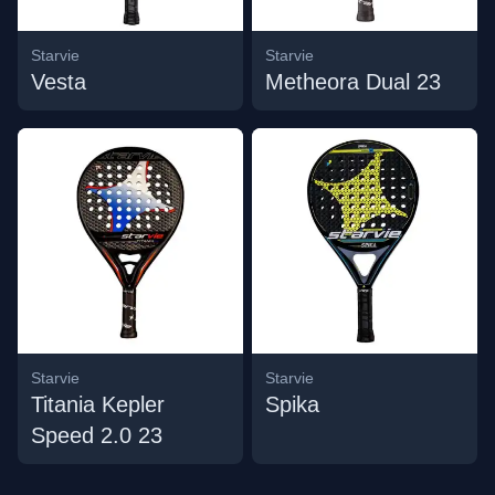
Starvie
Starvie
Vesta
Metheora Dual 23
Starvie
Starvie
Titania Kepler
Spika
Speed 2.0 23