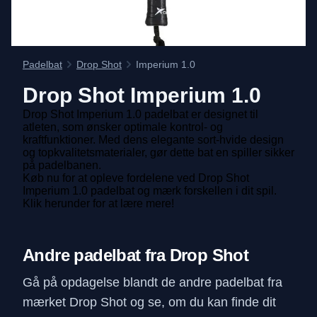
Padelbat
Drop Shot
Imperium 1.0
Drop Shot
Imperium 1.0
Drop Shot Imperium 1.0 padelbat er designet til
atleten, som ønsker optimale kontrol- og
kraftfunktioner. Med dens elegante sort-hvide design
og topkvalitetsmaterialer, gør dette bat en spiller sikker
på padelbanen.
Køb nu for at opleve fordelene ved Drop Shot
Imperium 1.0 padelbat og mærk forskellen i dit spil.
Klik herunder for at lære mere!
Andre padelbat fra Drop Shot
Gå på opdagelse blandt de andre padelbat fra
mærket Drop Shot og se, om du kan finde dit