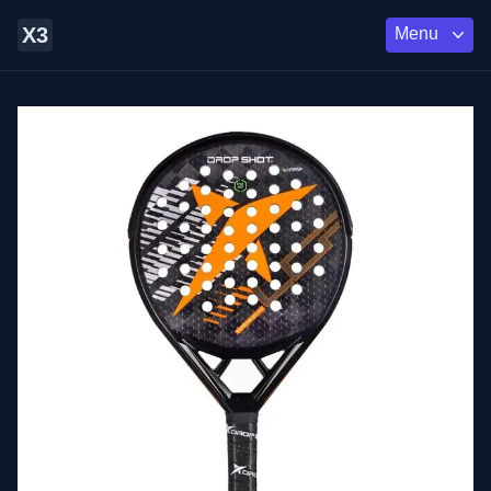
X3
Menu