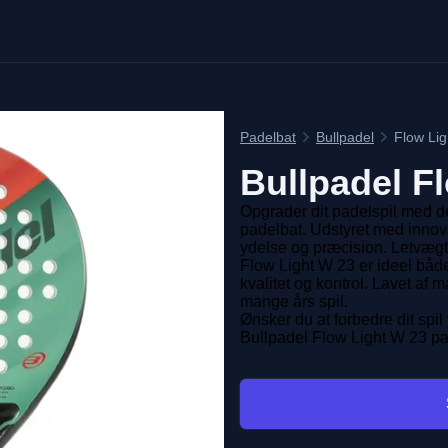
Padelbat
Bullpadel
Flow Li
Bullpadel
F
Opgrader dit padelspil med d
padelbat. Udstyret med innova
ydelse og præcision. Letvægt
Flow Light W 23 er ideel både
kvalitet og kontrol. Lavet af ma
mange års spil.
Ønsker du at forbedre dit spil
Bullpadel Flow Light W 23 pa