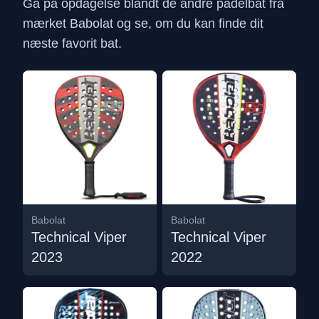
Gå på opdagelse blandt de andre padelbat fra
mærket Babolat og se, om du kan finde dit
næste favorit bat.
Babolat
Babolat
Technical Viper
Technical Viper
2023
2022