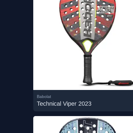
Babolat
Technical Viper 2023