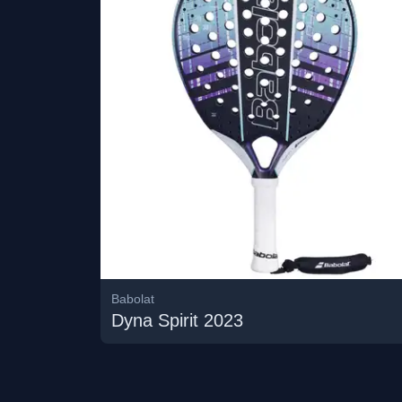
Babolat
Dyna Spirit 2023