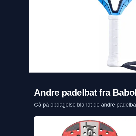
Andre padelbat fra Babol
Gå på opdagelse blandt de andre padelbat 