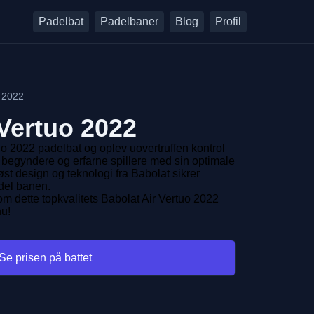
Padelbat
Padelbaner
Blog
Profil
o 2022
 Vertuo 2022
uo 2022 padelbat og oplev uovertruffen kontrol
e begyndere og erfarne spillere med sin optimale
st design og teknologi fra Babolat sikrer
del banen.
om dette topkvalitets Babolat Air Vertuo 2022
nu!
Se prisen på battet