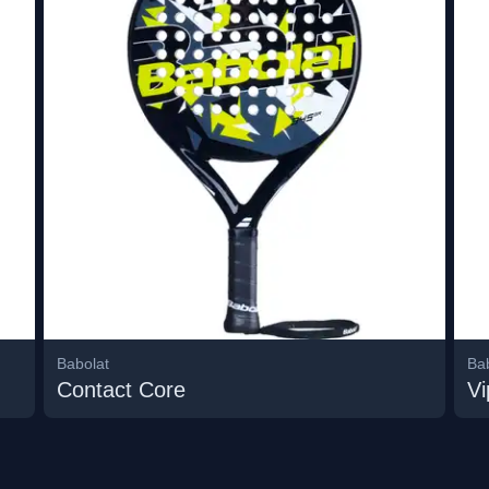
Babolat
Ba
Contact Core
Vi