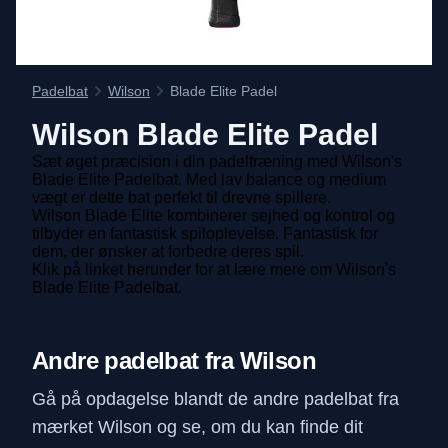
Padelbat
Wilson
Blade Elite Padel
Wilson
Blade Elite Padel
Sæt øget præcision i din padeltræning med Wilson's
Blade Elite Padelbat. Med lav balance og medium
vægt er dette bat perfekt til drevne spillere.
Wilson Blade Elite kombinerer sejhed og kontrol og
tilbyder en fantastisk spiloplevelse. Fantastisk for
dem, der ønsker at forbedre deres spil.
Klik på linket herunder for at lære mere om Wilson's
Blade Elite Padelbat.
Andre padelbat fra Wilson
Gå på opdagelse blandt de andre padelbat fra
mærket Wilson og se, om du kan finde dit