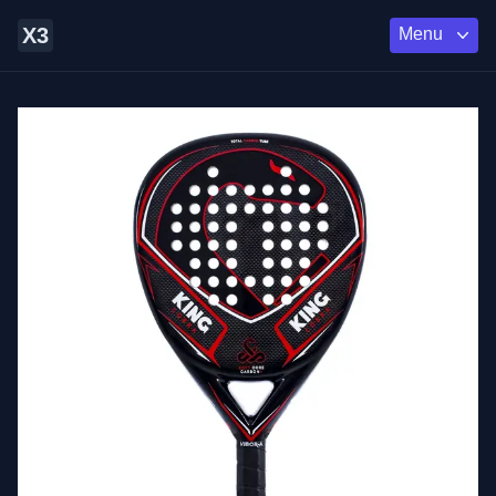
X3
Menu