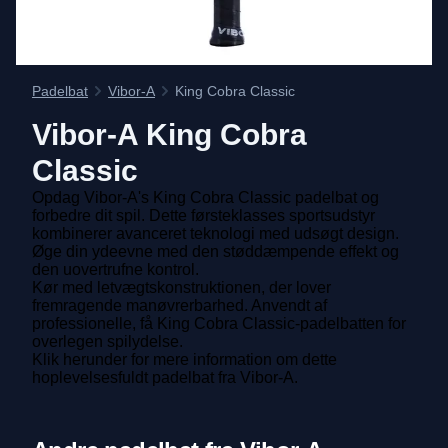
Padelbat
Vibor-A
King Cobra Classic
Vibor-A
King Cobra
Classic
Opdag Vibor-A's King Cobra Classic padelbat og
forbedre dit spil. Dette førsteklasses sportsudstyr
kombinerer avanceret teknologi med udsøgt design.
Øge din ydeevne med den støddæmpende effekt og
den uovertrufne kontrol.
Kør med letvægtskonstruktionen, der lover
fremragende manøvrerbarhed. Anvendt af
professionelle, få King Cobra Classic-padelbatten for
overlegen spilydelse.
Klik herunder for mere information om dette
hoplevelsesfuldt padelbat fra Vibor-A.