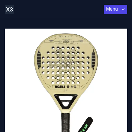
X3
Menu