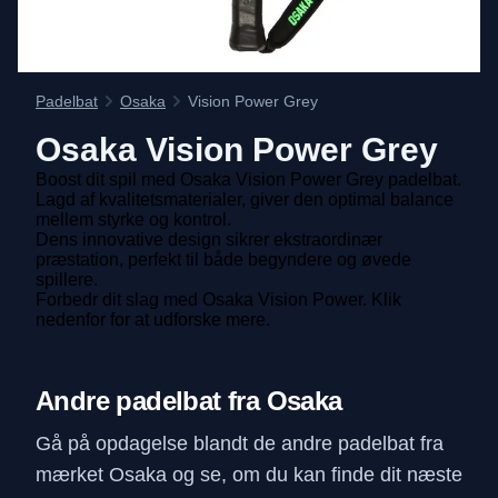
Padelbat
Osaka
Vision Power Grey
Osaka
Vision Power Grey
Boost dit spil med Osaka Vision Power Grey padelbat.
Lagd af kvalitetsmaterialer, giver den optimal balance
mellem styrke og kontrol.
Dens innovative design sikrer ekstraordinær
præstation, perfekt til både begyndere og øvede
spillere.
Forbedr dit slag med Osaka Vision Power. Klik
nedenfor for at udforske mere.
Andre padelbat fra Osaka
Gå på opdagelse blandt de andre padelbat fra
mærket Osaka og se, om du kan finde dit næste