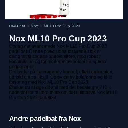
Padelbat
Nox
ML10 Pro Cup 2023
Nox
ML10 Pro Cup 2023
Opdag det avancerede Nox ML10 Pro Cup 2023
padelbat. Denne præcisionsudstyrede stok er
designet til seriøse padelspillere, med robust
konstruktion og topmoderne teknologi for optimal
performance.
Det byder på fremragende kontrol, effekt og komfort,
uanset din spillestil. Oplev en ny boldføring og få et
forspring med Nox ML10 Pro Cup 2023!
Ønsker du at øge dit spil med det bedste grej? Klik
nedenfor for at lære mere om det ultimative Nox ML10
Pro Cup 2023 padelbat.
Andre padelbat fra Nox