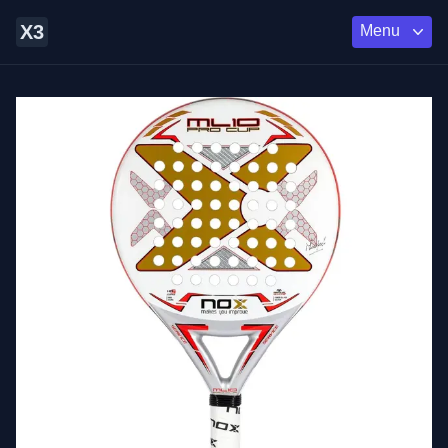
X3
Menu