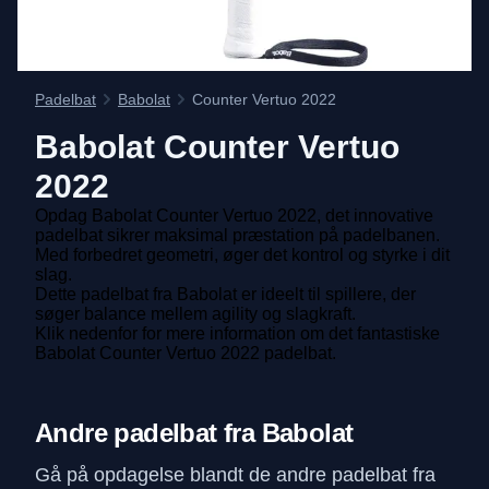
Padelbat
Babolat
Counter Vertuo 2022
Babolat
Counter Vertuo
2022
Opdag Babolat Counter Vertuo 2022, det innovative
padelbat sikrer maksimal præstation på padelbanen.
Med forbedret geometri, øger det kontrol og styrke i dit
slag.
Dette padelbat fra Babolat er ideelt til spillere, der
søger balance mellem agility og slagkraft.
Klik nedenfor for mere information om det fantastiske
Babolat Counter Vertuo 2022 padelbat.
Andre padelbat fra Babolat
Gå på opdagelse blandt de andre padelbat fra